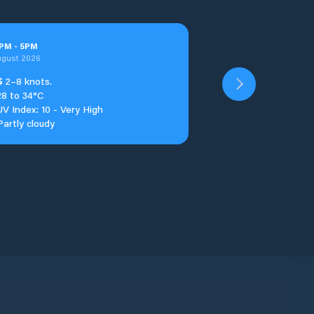
PM
-
5
PM
ugust 2026
S
2–8 knots.
28 to 34°C
UV Index: 10 - Very High
Partly cloudy