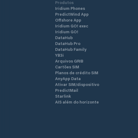
Produtos
Iridium Phones
PredictWind App
Offshore App
Iridium GO! exec
Iridium GO!
DataHub
DataHub Pro
DataHub Family
YB3i
Arquivos GRIB
Cartões SIM
Planos de crédito SIM
AnyApp Data
Ativar SIM/dispositivo
PredictMail
Starlink
AIS além do horizonte