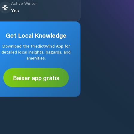
Active Winter
Yes
Get Local Knowledge
Download the PredictWind App for
detailed local insights, hazards, and
amenities.
Baixar app grátis