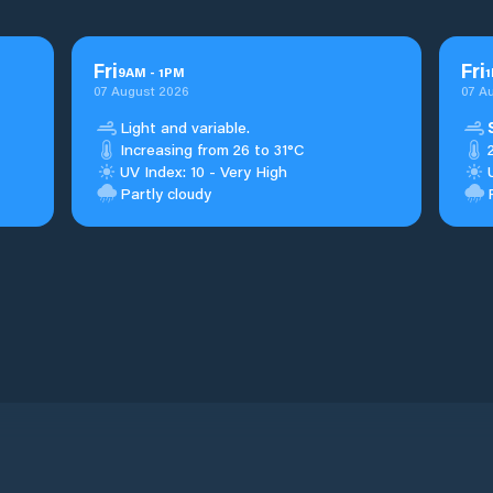
Fri
Fri
9
AM
-
1
PM
1
07 August 2026
07 A
Light and variable.
Increasing from 26 to 31°C
UV Index: 10 - Very High
Partly cloudy