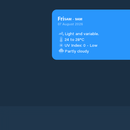
Fri
5
AM
-
9
AM
07 August 2026
Light and variable.
24 to 28°C
UV Index: 0 - Low
Partly cloudy