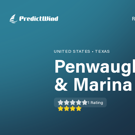
R
UNITED STATES
•
TEXAS
Penwaugh
& Marina
1
Rating