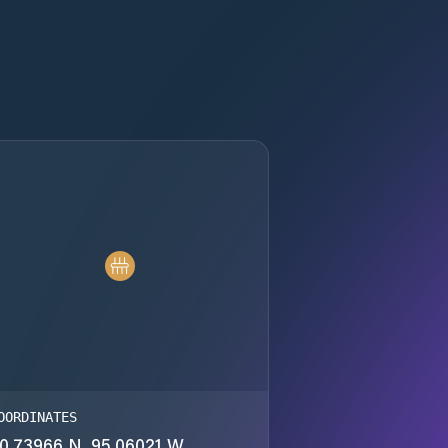
OORDINATES
0.73966 N, 95.06021 W