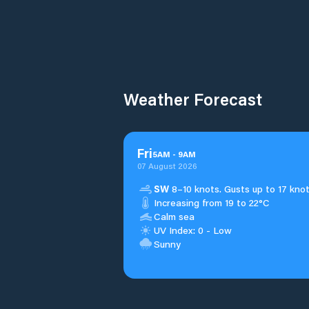
Weather Forecast
Fri
5
AM
-
9
AM
07 August 2026
SW
8–10 knots. Gusts up to 17 knot
Increasing from 19 to 22°C
Calm sea
UV Index: 0 - Low
Sunny