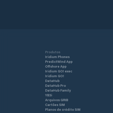
Produtos
Iridium Phones
PredictWind App
Offshore App
Iridium GO! exec
Iridium GO!
DataHub
DataHub Pro
DataHub Family
YB3i
Arquivos GRIB
Cartões SIM
Planos de crédito SIM