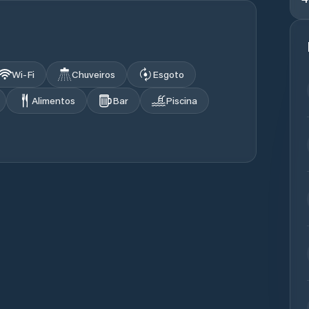
Wi‑Fi
Chuveiros
Esgoto
Alimentos
Bar
Piscina