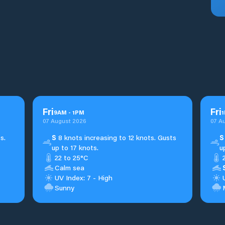
Fri
Fri
9
AM
-
1
PM
1
07 August 2026
07 A
s.
S
8 knots increasing to 12 knots. Gusts
S
up to 17 knots.
u
22 to 25°C
Calm sea
UV Index: 7 - High
Sunny