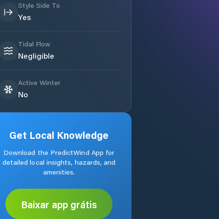
Style Side To
Yes
Tidal Flow
Negligible
Active Winter
No
Get Local Knowledge
Download the PredictWind App for
detailed local insights, hazards, and
amenities.
Baixar app grátis