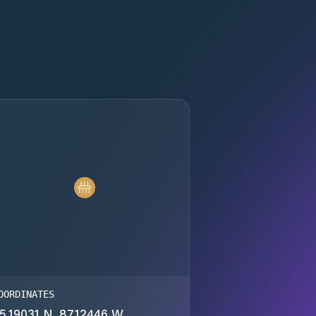
OORDINATES
5.19031 N, 87.12446 W