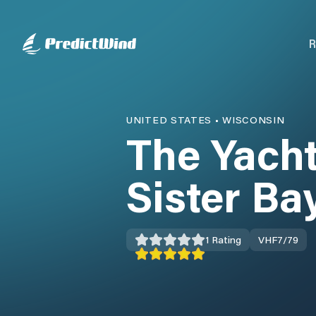
R
UNITED STATES
•
WISCONSIN
The Yacht
Sister Bay
1
Rating
VHF
7/79