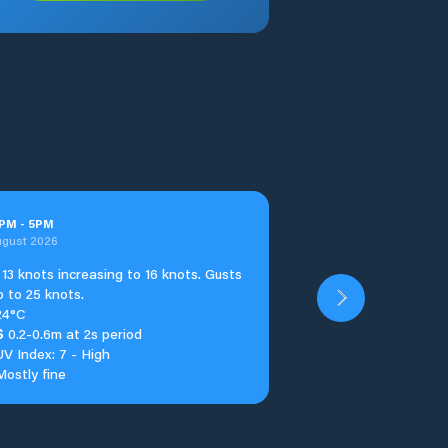
PM
-
5
PM
ugust 2026
13 knots increasing to 16 knots. Gusts
p to 25 knots.
24°C
S
0.2-0.6m at 2s period
UV Index: 7 - High
Mostly fine