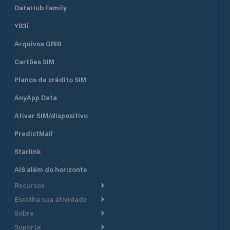
DataHub Family
YB3i
Arquivos GRIB
Cartões SIM
Planos de crédito SIM
AnyApp Data
Ativar SIM/dispositivo
PredictMail
Starlink
AIS além do horizonte
Recursos
Escolha sua atividade
Roteamento meteorológico
Sobre
Cruzeiro
Roteamento para
Suporte
embarcações a motor
Faça um tour