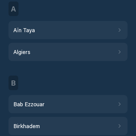
A
Aïn Taya
Algiers
B
Bab Ezzouar
Birkhadem