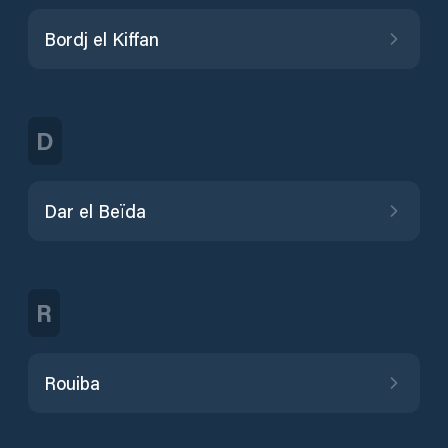
Bordj el Kiffan
D
Dar el Beïda
R
Rouiba