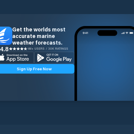
Get the worlds most
accurate marine
weather forecasts.
4.8
1M+ USERS / 30K RATINGS
Sign Up Free Now