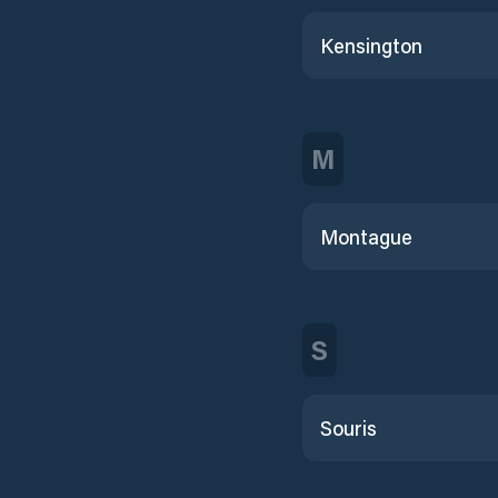
Kensington
M
Montague
S
Souris