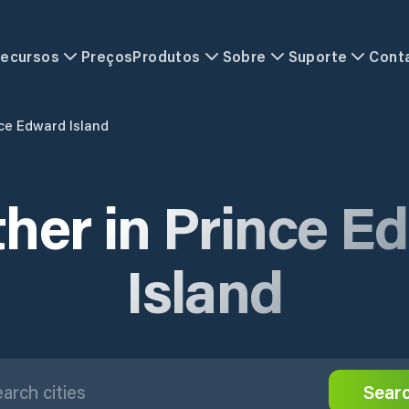
ecursos
Preços
Produtos
Sobre
Suporte
Cont
ce Edward Island
her in Prince E
Island
Sear