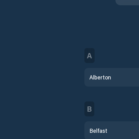
A
Alberton
B
Belfast