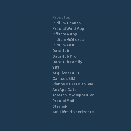
Produtos
Iridium Phones
PredictWind App
Offshore App
Iridium GO! exec
Iridium GO!
DataHub
DataHub Pro
DataHub Family
YB3i
Arquivos GRIB
Cartões SIM
Planos de crédito SIM
AnyApp Data
Ativar SIM/dispositivo
PredictMail
Starlink
AIS além do horizonte