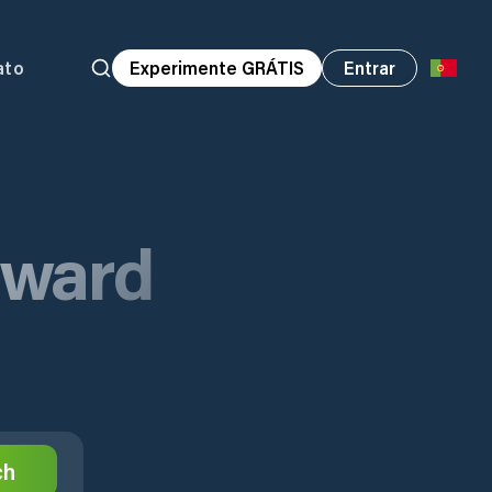
ato
Experimente GRÁTIS
Entrar
dward
ch