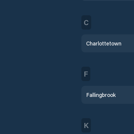
C
Charlottetown
F
Fallingbrook
K