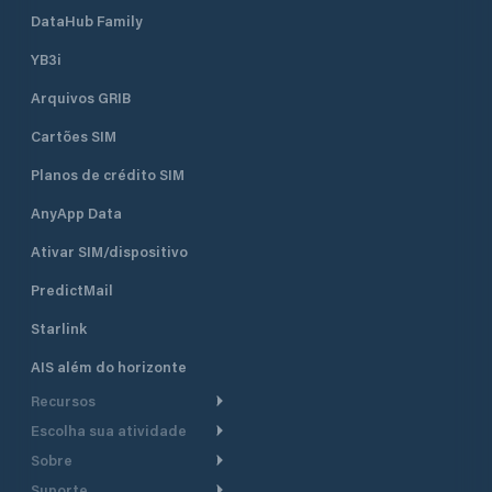
DataHub Family
YB3i
Arquivos GRIB
Cartões SIM
Planos de crédito SIM
AnyApp Data
Ativar SIM/dispositivo
PredictMail
Starlink
AIS além do horizonte
Recursos
Escolha sua atividade
Roteamento meteorológico
Sobre
Cruzeiro
Roteamento para
Suporte