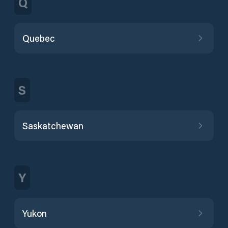
Q
Quebec
S
Saskatchewan
Y
Yukon