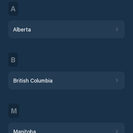
A
Alberta
B
British Columbia
M
Manitoba