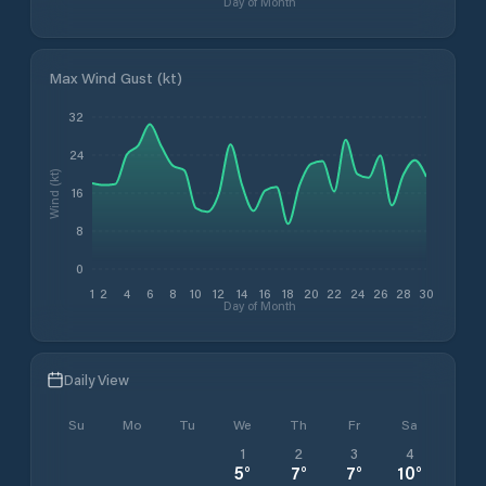
Day of Month
Max Wind Gust (kt)
32
24
Wind (kt)
16
8
0
1
2
4
6
8
10
12
14
16
18
20
22
24
26
28
30
Day of Month
Daily View
Su
Mo
Tu
We
Th
Fr
Sa
1
2
3
4
5
°
7
°
7
°
10
°