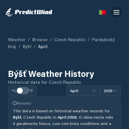
Weather
/
Browse
/
Czech Republic
/
Pardubický
Kraj
/
Býšť
/
April
Býšť
Weather History
Historical data for
Czech Republic
°C
°F
April
2026
Resumo
This data is based on historical weather records for
Býšť
,
Czech Republic
in
April
2026
.
O clima neste mês
é geralmente fresco, com com brisa conditions and a