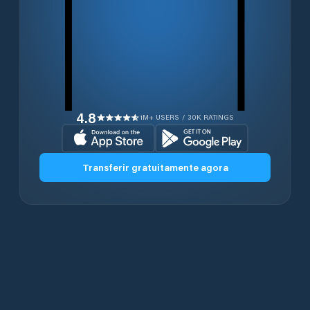
4.8
1M+ USERS / 30K RATINGS
Transferir gratuitamente agora