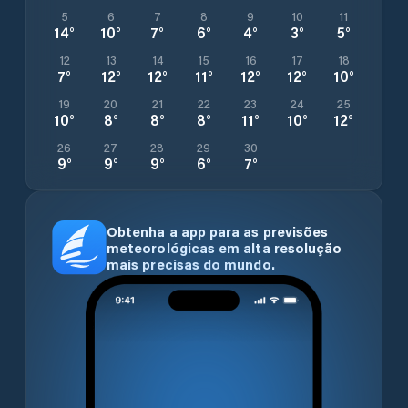
5
6
7
8
9
10
11
14
°
10
°
7
°
6
°
4
°
3
°
5
°
12
13
14
15
16
17
18
7
°
12
°
12
°
11
°
12
°
12
°
10
°
19
20
21
22
23
24
25
10
°
8
°
8
°
8
°
11
°
10
°
12
°
26
27
28
29
30
9
°
9
°
9
°
6
°
7
°
Obtenha a app para as previsões
meteorológicas em alta resolução
mais precisas do mundo.