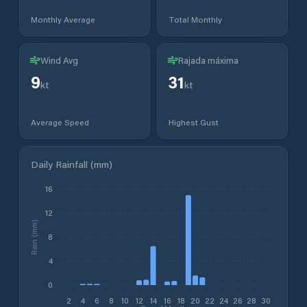
Monthly Average
Total Monthly
Wind Avg
Rajada máxima
9
31
kt
kt
Average Speed
Highest Gust
Daily Rainfall (mm)
16
12
Rain (mm)
8
4
0
2
4
6
8
10
12
14
16
18
20
22
24
26
28
30