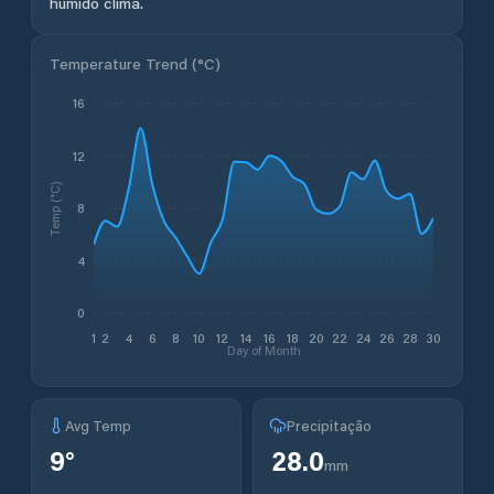
húmido clima.
Temperature Trend (
°C
)
16
12
Temp (°C)
8
4
0
1
2
4
6
8
10
12
14
16
18
20
22
24
26
28
30
Day of Month
Avg Temp
Precipitação
9
°
28.0
mm