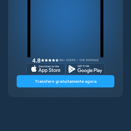
4.8
1M+ USERS / 30K RATINGS
Transferir gratuitamente agora