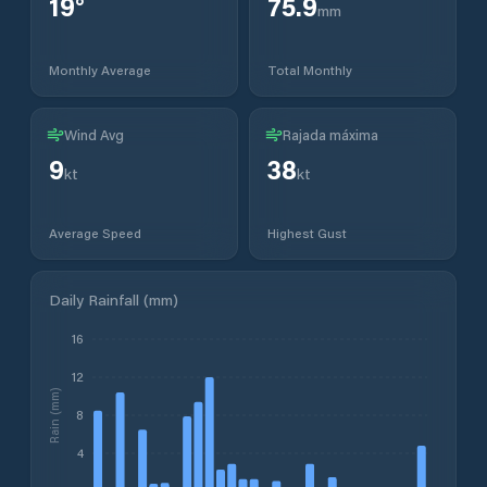
19
°
75.9
mm
Monthly Average
Total Monthly
Wind Avg
Rajada máxima
9
38
kt
kt
Average Speed
Highest Gust
Daily Rainfall (mm)
16
12
Rain (mm)
8
4