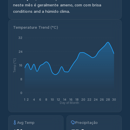
neste mês é geralmente ameno, com com brisa
conditions and a húmido clima.
Temperature Trend (
°C
)
32
24
Temp (°C)
16
8
0
1
2
4
6
8
10
12
14
16
18
20
22
24
26
28
30
Day of Month
Avg Temp
Precipitação