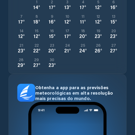
1
2
3
4
5
6
14
°
17
°
13
°
17
°
12
°
16
°
7
8
9
10
11
12
13
17
°
18
°
16
°
12
°
11
°
12
°
15
°
14
15
16
17
18
19
20
12
°
12
°
15
°
17
°
20
°
23
°
23
°
21
22
23
24
25
26
27
23
°
22
°
20
°
21
°
24
°
26
°
27
°
28
29
30
29
°
27
°
23
°
Obtenha a app para as previsões
meteorológicas em alta resolução
mais precisas do mundo.