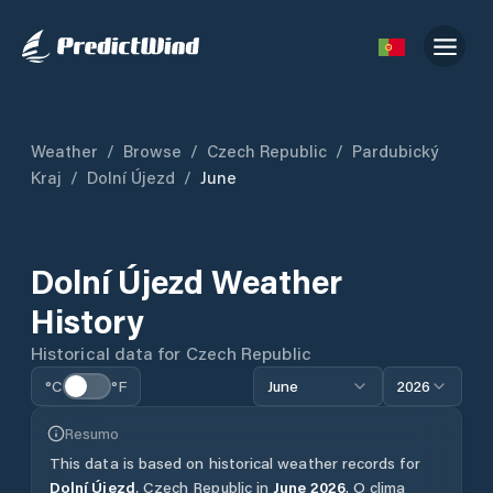
Weather
/
Browse
/
Czech Republic
/
Pardubický
Kraj
/
Dolní Újezd
/
June
Dolní Újezd
Weather
History
Historical data for
Czech Republic
°C
°F
June
2026
Resumo
This data is based on historical weather records for
Dolní Újezd
,
Czech Republic
in
June
2026
.
O clima