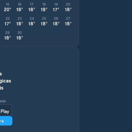
15
16
17
18
19
20
20
°
18
°
18
°
18
°
17
°
18
°
22
23
24
25
26
27
17
°
18
°
18
°
18
°
18
°
18
°
29
30
18
°
18
°
s
gicas
is
INGS
ra