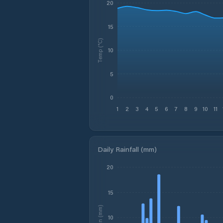
20
15
Temp (°C)
10
5
0
1
2
3
4
5
6
7
8
9
10
11
Daily Rainfall (mm)
20
15
Rain (mm)
10