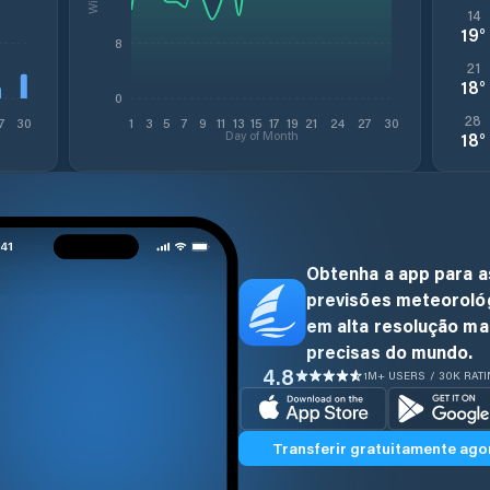
14
19
°
8
21
18
°
0
28
7
30
1
3
5
7
9
11
13
15
17
19
21
24
27
30
Day of Month
18
°
Obtenha a app para a
previsões meteoroló
em alta resolução ma
precisas do mundo.
4.8
1M+ USERS / 30K RAT
Transferir gratuitamente ago