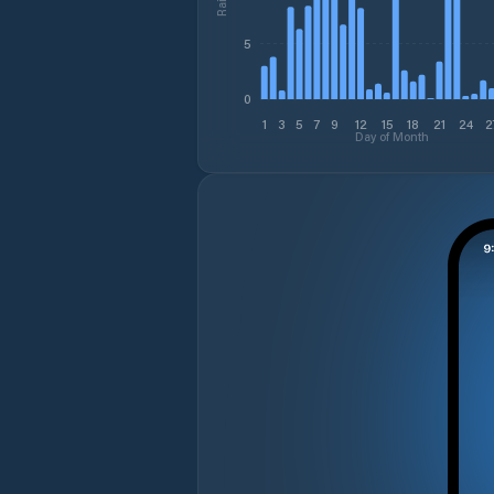
5
0
1
3
5
7
9
12
15
18
21
24
2
Day of Month