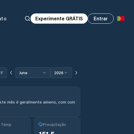
ato
Experimente GRÁTIS
Entrar
°F
June
2026
este mês é geralmente ameno, com com
g Temp
Precipitação
151.5