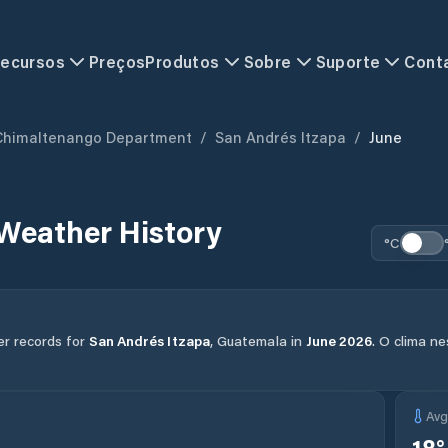
ecursos
Preços
Produtos
Sobre
Suporte
Cont
Chimaltenango Department
/
San Andrés Itzapa
/
June
Weather History
°C
er records for
San Andrés Itzapa
,
Guatemala
in
June
2026
.
O clima n
Av
18
°