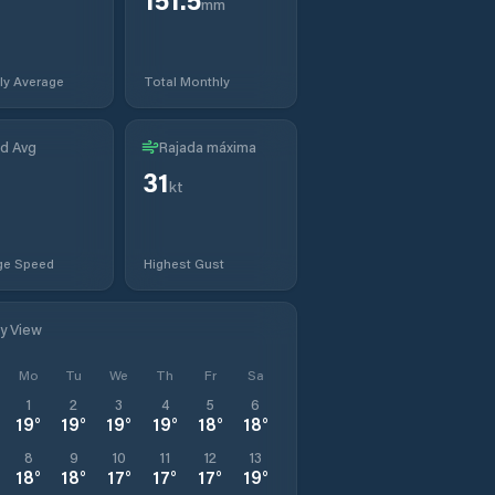
mm
ly Average
Total Monthly
d Avg
Rajada máxima
31
kt
ge Speed
Highest Gust
ly View
Mo
Tu
We
Th
Fr
Sa
1
2
3
4
5
6
19
°
19
°
19
°
19
°
18
°
18
°
8
9
10
11
12
13
18
°
18
°
17
°
17
°
17
°
19
°