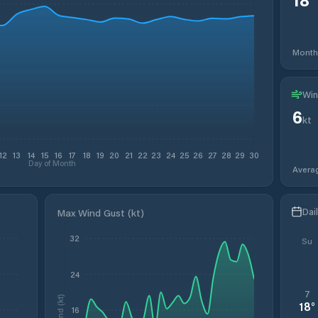
Month
Win
6
kt
12
13
14
15
16
17
18
19
20
21
22
23
24
25
26
27
28
29
30
Day of Month
Avera
Dai
Max Wind Gust (kt)
32
Su
24
7
Wind (kt)
18
°
16