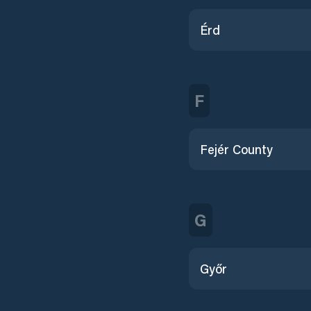
Érd
F
Fejér County
G
Győr