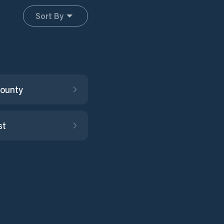
Sort By
ounty
st