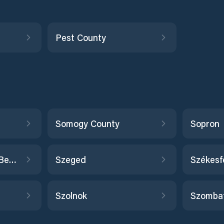
Pest County
Somogy County
Sopron
Szabolcs-Szatmár-Bereg County
Szeged
Székesf
Szolnok
Szomba