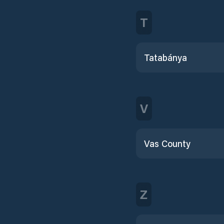
T
Tatabánya
V
Vas County
Z