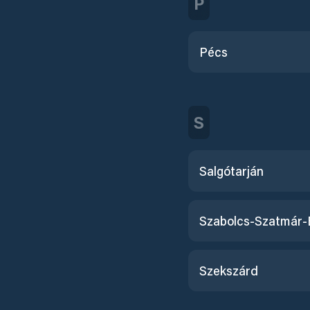
P
Pécs
S
Salgótarján
Szekszárd