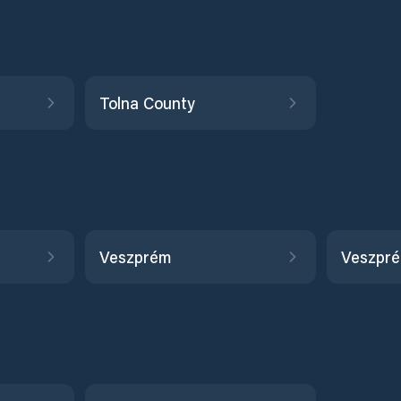
Tolna County
Veszprém
Veszpr