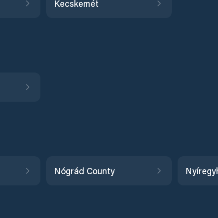
Kecskemét
Nógrád County
Nyíregy