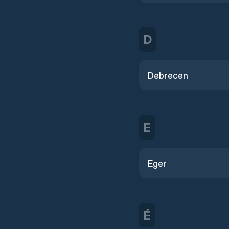
D
Debrecen
E
Eger
É