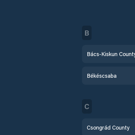
B
Bács-Kiskun Count
Békéscsaba
C
Csongrád County