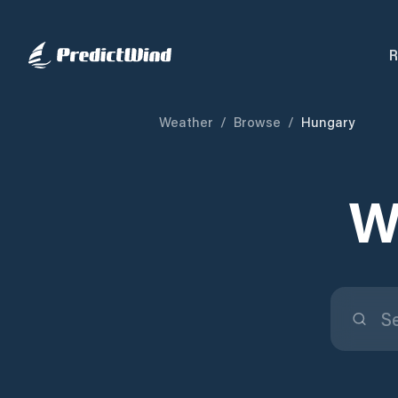
R
Weather
/
Browse
/
Hungary
W