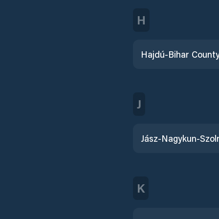
H
Hajdú-Bihar Count
J
K