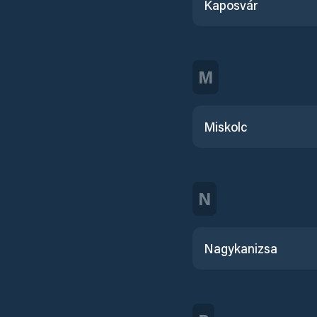
Kaposvár
M
Miskolc
N
Nagykanizsa