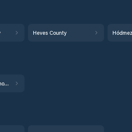
y
Heves County
Hódmez
Jász-Nagykun-Szolnok County