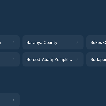
y
Baranya County
Békés C
Borsod-Abaúj-Zemplén County
Budape