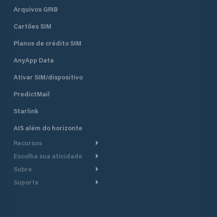
Arquivos GRIB
Cartões SIM
Planos de crédito SIM
AnyApp Data
Ativar SIM/dispositivo
PredictMail
Starlink
AIS além do horizonte
Recursos
Escolha sua atividade
Roteamento meteorológico
Sobre
Cruzeiro
Roteamento para
Suporte
embarcações a motor
Faça um tour
Lanchas
Central de Ajuda
Planejamento de saída
Por que a PredictWind
Regatas de iate
Suporte ao cliente