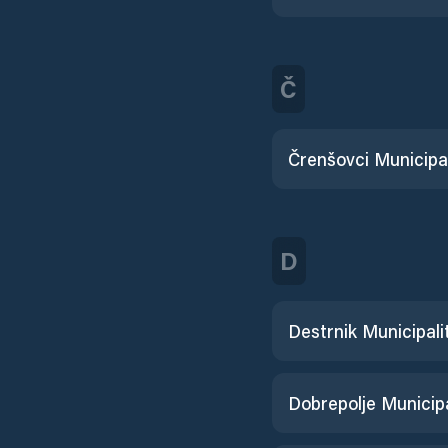
Č
Črenšovci Municipal
D
Destrnik Municipali
Dobrepolje Municipa