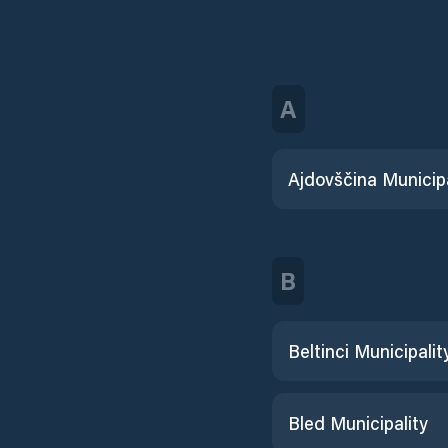
A
Ajdovščina Municipa
B
Beltinci Municipalit
Bled Municipality