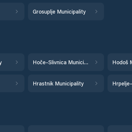
Grosuplje Municipality
y
Hoče–Slivnica Municipality
Hodoš M
Hrastnik Municipality