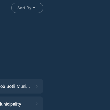
Sort By
Bistrica ob Sotli Municipality
unicipality