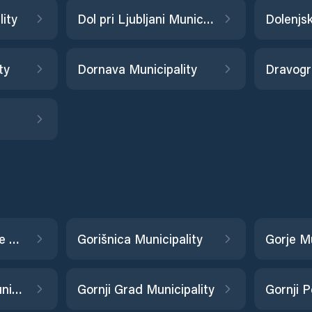
ity
Dol pri Ljubljani Municipality
ty
Dornava Municipality
Dravogr
Gorenja Vas–Poljane Municipality
Gorišnica Municipality
Gorje Mu
Gornja Radgona Municipality
Gornji Grad Municipality