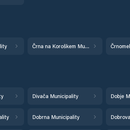
ity
Črna na Koroškem Municipality
Črnomelj
ty
Divača Municipality
Dobje Mu
lity
Dobrna Municipality