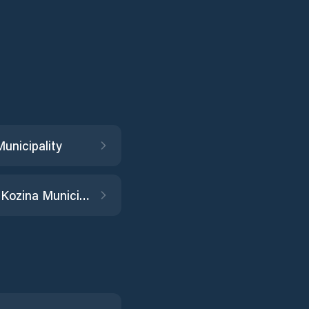
unicipality
Hrpelje–Kozina Municipality