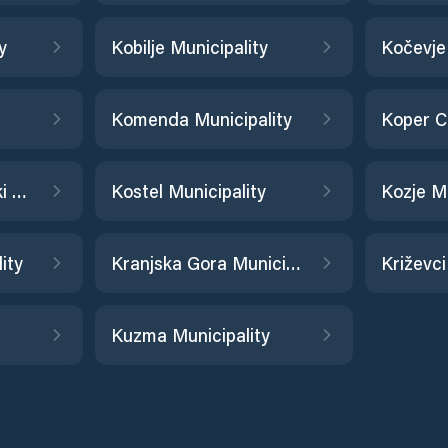
y
Kobilje Municipality
Kočevje
Komenda Municipality
Koper Ci
Kostanjevica na Krki Municipality
Kostel Municipality
Kozje Mu
ity
Kranjska Gora Municipality
Križevci
Kuzma Municipality