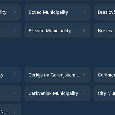
ity
Bovec Municipality
Braslov
Brežice Municipality
Brezovi
ty
Cerklje na Gorenjskem Municipality
Cerknica
y
Cerkvenjak Municipality
City Municipality of Novo Mesto