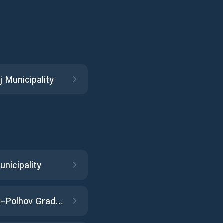
 Municipality
nicipality
Dobrova–Polhov Gradec Municipality