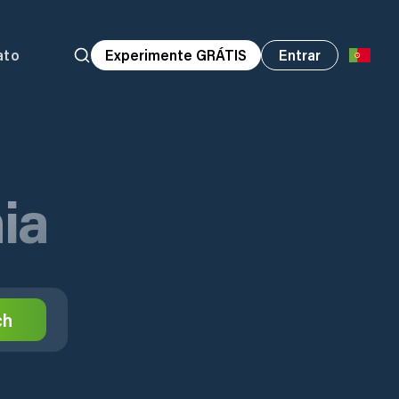
ato
Experimente GRÁTIS
Entrar
ia
ch