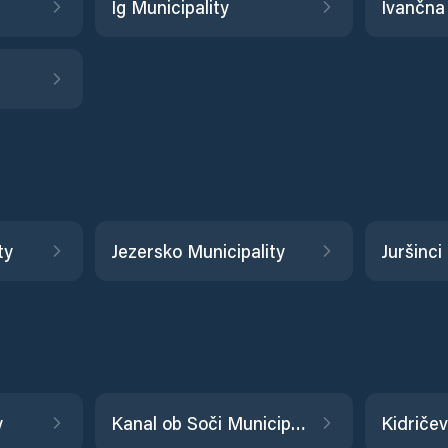
Ig Municipality
ty
Jezersko Municipality
Juršinci
y
Kanal ob Soči Municipality
Kidričev