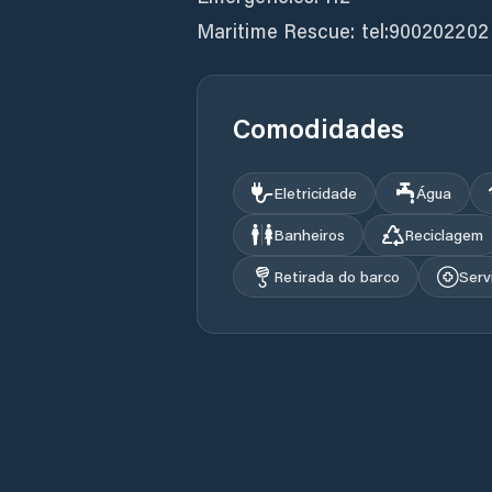
Maritime Rescue: tel:900202202
Comodidades
Eletricidade
Água
Banheiros
Reciclagem
Retirada do barco
Serv