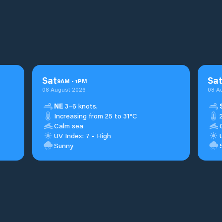
Sat
Sa
9
AM
-
1
PM
08 August 2026
08 A
NE
3–6 knots.
Increasing from 25 to 31°C
Calm sea
UV Index: 7 - High
Sunny