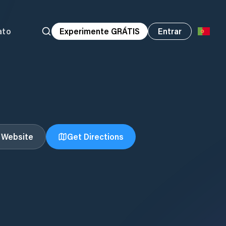
ato
Experimente GRÁTIS
Entrar
t Website
Get Directions