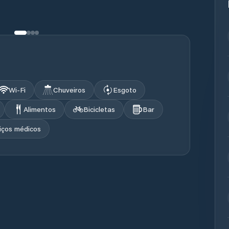
Wi‑Fi
Chuveiros
Esgoto
Alimentos
Bicicletas
Bar
iços médicos