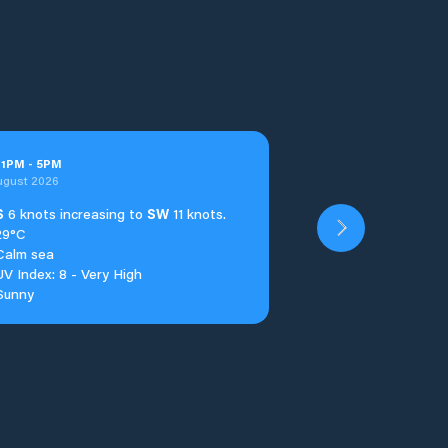
t
1
PM
-
5
PM
ugust 2026
S
6 knots increasing to
SW
11 knots.
29°C
Calm sea
UV Index: 8 - Very High
Sunny