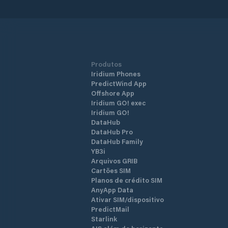
Produtos
Iridium Phones
PredictWind App
Offshore App
Iridium GO! exec
Iridium GO!
DataHub
DataHub Pro
DataHub Family
YB3i
Arquivos GRIB
Cartões SIM
Planos de crédito SIM
AnyApp Data
Ativar SIM/dispositivo
PredictMail
Starlink