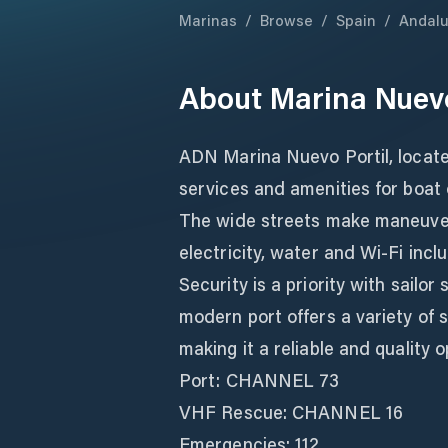
Marinas
/
Browse
/
Spain
/
Andalu
About
Marina Nuevo
ADN Marina Nuevo Portil, locate
services and amenities for boat
The wide streets make maneuver
electricity, water and Wi-Fi incl
Security is a priority with sailo
modern port offers a variety of s
making it a reliable and quality op
Port: CHANNEL 73
VHF Rescue: CHANNEL 16
Emergencies: 112