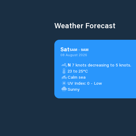
Weather Forecast
Sat
5
AM
-
9
AM
08 August 2026
N
7 knots decreasing to 5 knots.
23 to 25°C
Calm sea
UV Index: 0 - Low
Sunny