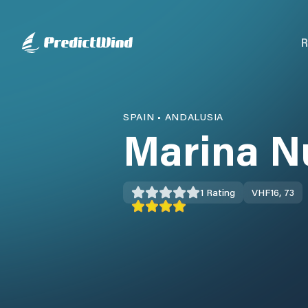
R
SPAIN
•
ANDALUSIA
Marina Nu
1
Rating
VHF
16, 73