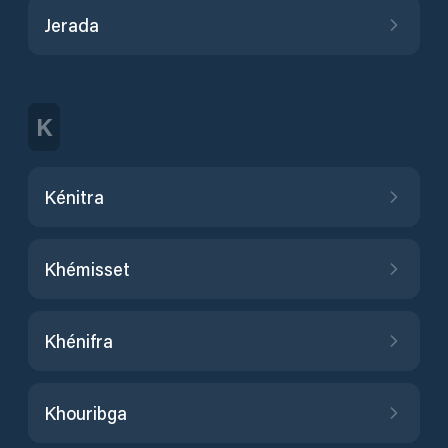
Jerada
K
Kénitra
Khémisset
Khénifra
Khouribga