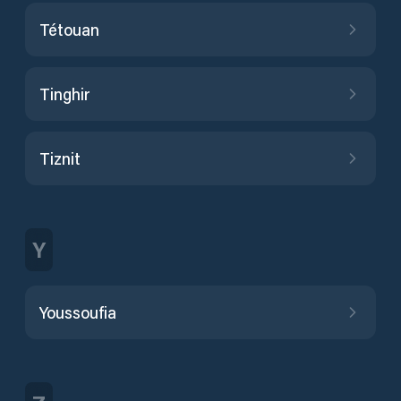
Tétouan
Tinghir
Tiznit
Y
Youssoufia