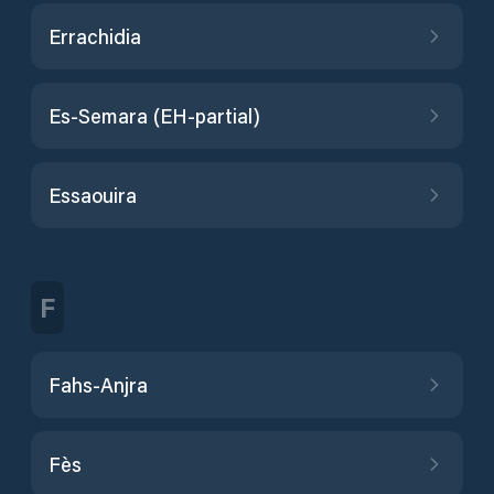
Errachidia
Es-Semara (EH-partial)
Essaouira
F
Fahs-Anjra
Fès