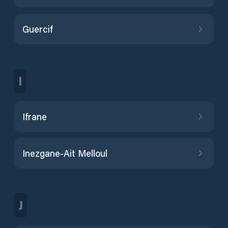
Guercif
I
Ifrane
Inezgane-Ait Melloul
J