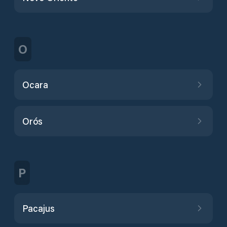
O
Ocara
Orós
P
Pacajus