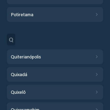
Potiretama
Q
Quiterianópolis
Quixadá
Quixelô
Quixeramobim