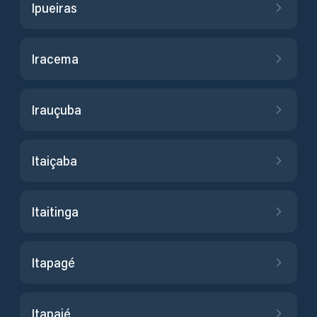
Ipueiras
Iracema
Irauçuba
Itaiçaba
Itaitinga
Itapagé
Itapajé